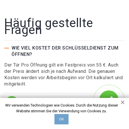
Häufig gestellte
Fragen
WIE VIEL KOSTET DER SCHLÜSSELDIENST ZUM
ÖFFNEN?
Der Tür Pro Öffnung gilt ein Festpreis von 55 €. Auch
der Preis ändert sich je nach Aufwand. Die genauen
Kosten werden vor Arbeitsbeginn vor Ort kalkuliert und
mitgeteilt.
WIE FUNKTIONIERT EINFACHES TÜRÖFFNEN?
Wir verwenden Technologien wie Cookies. Durch die Nutzung dieser
Website stimmen Sie der Verwendung von Cookies zu.
ОК
FALLEN ZUSÄTZLICHE KOSTEN AN, WENN ICH
DEN KEY-SERVICE BESTELLE?